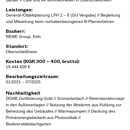
Bäcker // Cafe und 44 Wohneinheiten in Oberschleißheim
Leistungen:
General-/Objektplanung LPH 2 – 8 (GU Vergabe) // Begleitung
und Mitwirkung beim vorhabenbezogenen B-Planverfahren
Bauherr:
REWE Group, Köln
Standort:
Oberschleißheim
Kosten (KGR 300 – 400, brutto):
19.444.600 €
Bearbeitungszeitraum:
01/2021 – 07/2025
Nachhaltigkeit
DGNB Zertifizierung Gold // Grünsolardach // Retensionskonzept
in den Außenanlagen // Nutzung der Abwärme aus Kühlung zur
Beheizung des Gebäudes // Wärmepumpen // Deckung des
Primärenergiebedarfs aus Photovoltaik //
Biodiversitätsdachgarten