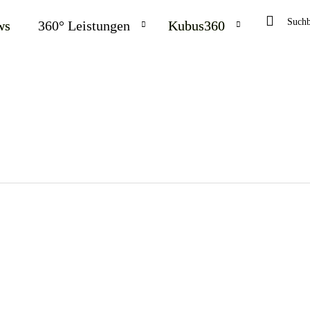
Search
Searc
ws
360° Leistungen
Kubus360