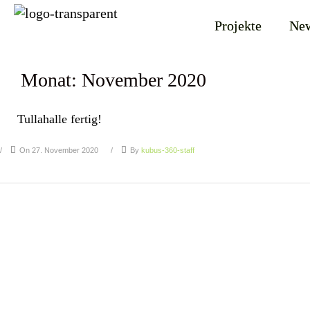
Projekte
Ne
Monat:
November 2020
Tullahalle fertig!
On 27. November 2020
By
kubus-360-staff